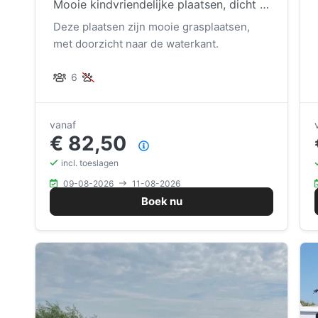
Mooie kindvriendelijke plaatsen, dicht bij speeltoestellen en bij toiletgebouw.
Deze plaatsen zijn mooie grasplaatsen,
met doorzicht naar de waterkant.
6
vanaf
€ 82,50
Prijsoverzicht
incl. toeslagen
09-08-2026
11-08-2026
Boek nu