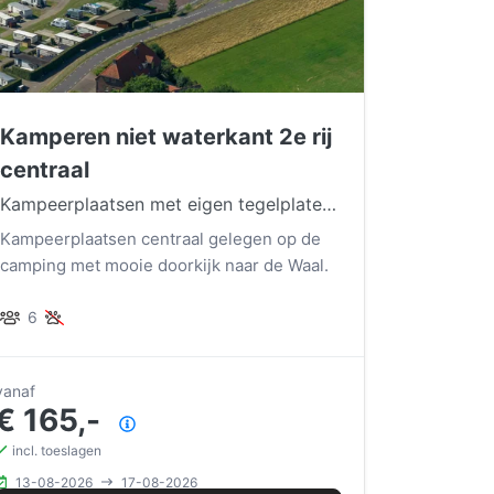
Kamperen niet waterkant 2e rij
centraal
Kampeerplaatsen met eigen tegelplateau voor onder uw voortent of luifel.
Kampeerplaatsen centraal gelegen op de
camping met mooie doorkijk naar de Waal.
6
vanaf
€ 165,-
Prijsoverzicht
incl. toeslagen
13-08-2026
17-08-2026