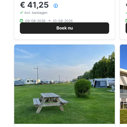
€ 41,25
Prijsoverzicht
incl. toeslagen
09-08-2026
10-08-2026
Boek nu