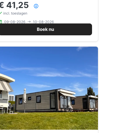
€ 41,25
Prijsoverzicht
incl. toeslagen
09-08-2026
10-08-2026
Boek nu